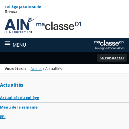
Panneau de gestion des cookies
Collège Jean Moulin
Menu de la rubrique
Contenu
Trévoux
MENU
Se connecter
Vous êtes ici :
Accueil
›
Actualités
Actualités
Actualités du collège
Menu de la semaine
EPI