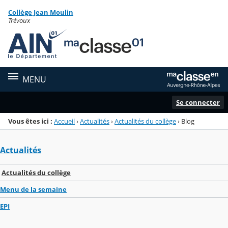
Panneau de gestion des cookies
Collège Jean Moulin
Menu de la rubrique
Contenu
Trévoux
MENU
Se connecter
Vous êtes ici :
Accueil
›
Actualités
›
Actualités du collège
›
Blog
Actualités
Actualités du collège
Menu de la semaine
EPI