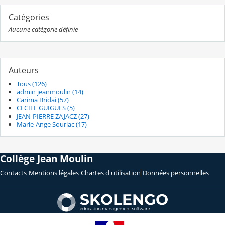
Catégories
Aucune catégorie définie
Auteurs
Tous (126)
admin jeanmoulin (14)
Carima Bridai (57)
CECILE GUIGUES (5)
JEAN-PIERRE ZAJACZ (27)
Marie-Ange Souriac (17)
Collège Jean Moulin
Contacts
Mentions légales
Chartes d'utilisation
Données personnelles