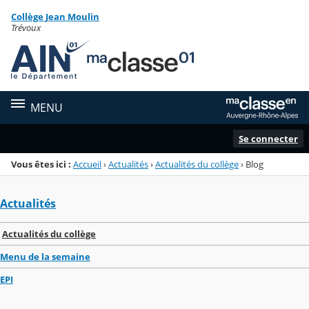
Panneau de gestion des cookies
Collège Jean Moulin
Menu de la rubrique
Contenu
Trévoux
MENU
Se connecter
Vous êtes ici :
Accueil
›
Actualités
›
Actualités du collège
›
Blog
Actualités
Actualités du collège
Menu de la semaine
EPI