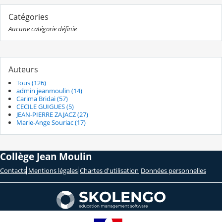
Catégories
Aucune catégorie définie
Auteurs
Tous (126)
admin jeanmoulin (14)
Carima Bridai (57)
CECILE GUIGUES (5)
JEAN-PIERRE ZAJACZ (27)
Marie-Ange Souriac (17)
Collège Jean Moulin
Contacts
Mentions légales
Chartes d'utilisation
Données personnelles