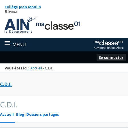
Panneau de gestion des cookies
Collège Jean Moulin
Menu de la rubrique
Contenu
Trévoux
MENU
Se connecter
Vous êtes ici :
Accueil
›
C.D.I.
C.D.I.
C.D.I.
Accueil
Blog
Dossiers partagés