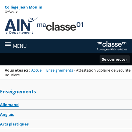
Panneau de gestion des cookies
Collège Jean Moulin
Menu de la rubrique
Contenu
Trévoux
MENU
Se connecter
Vous êtes ici :
Accueil
›
Enseignements
›
Attestation Scolaire de Sécurité
Routière
Enseignements
Allemand
Anglais
Arts plastiques