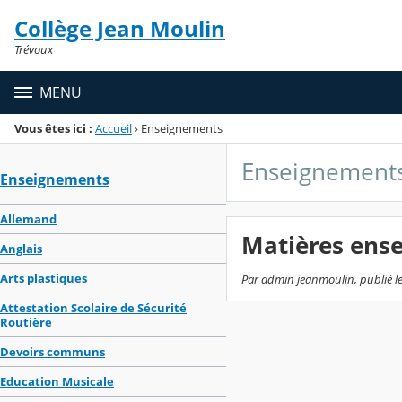
Panneau de gestion des cookies
Collège Jean Moulin
Menu de la rubrique
Contenu
Trévoux
MENU
Vous êtes ici :
Accueil
›
Enseignements
Enseignement
Enseignements
Allemand
Matières ense
Anglais
Arts plastiques
Par admin jeanmoulin, publié le 
Attestation Scolaire de Sécurité
Routière
Devoirs communs
Education Musicale