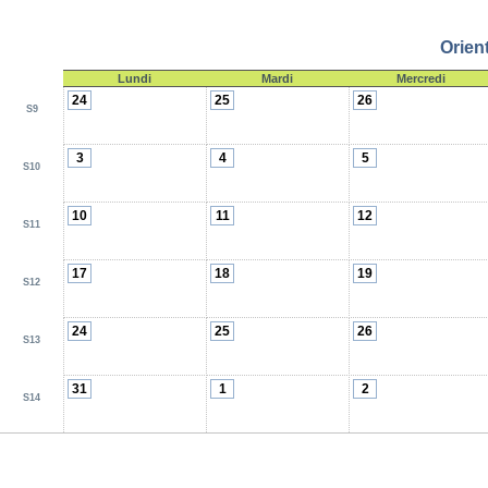
Orien
Lundi
Mardi
Mercredi
24
25
26
S9
3
4
5
S10
10
11
12
S11
17
18
19
S12
24
25
26
S13
31
1
2
S14