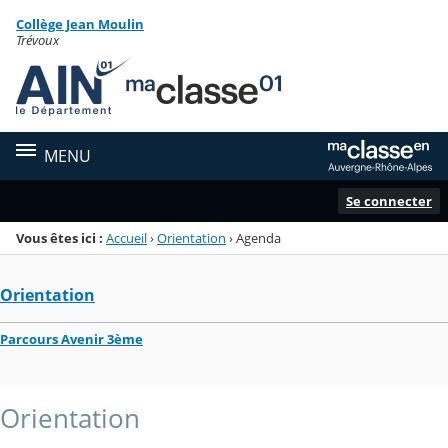
Panneau de gestion des cookies
Collège Jean Moulin
Menu de la rubrique
Contenu
Trévoux
MENU
Se connecter
Vous êtes ici :
Accueil
›
Orientation
›
Agenda
Orientation
Parcours Avenir 3ème
Orientation