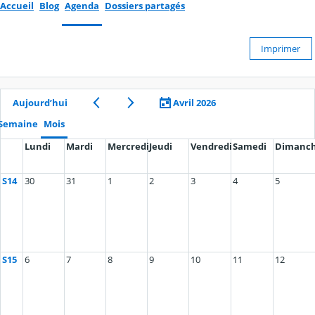
Accueil
Blog
Agenda
Dossiers partagés
Imprimer
Aujourd’hui
Avril 2026
Semaine
Mois
Lundi
Mardi
Mercredi
Jeudi
Vendredi
Samedi
Dimanc
S14
30
31
1
2
3
4
5
S15
6
7
8
9
10
11
12