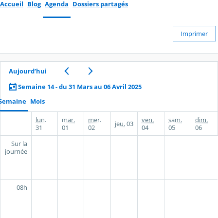
Accueil
Blog
Agenda
Dossiers partagés
Imprimer
Aujourd’hui
Semaine 14 - du 31 Mars au 06 Avril 2025
Semaine
Mois
lun.
mar.
mer.
ven.
sam.
dim.
jeu.
03
31
01
02
04
05
06
Sur la
journée
08h