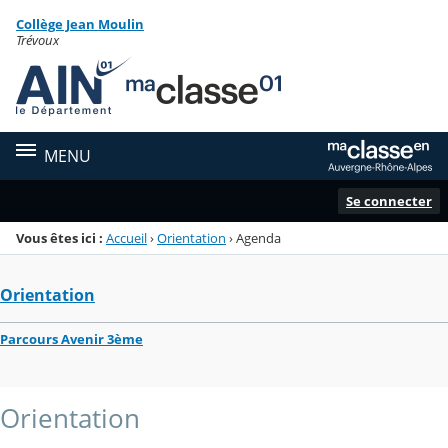
Panneau de gestion des cookies
Collège Jean Moulin
Menu de la rubrique
Contenu
Trévoux
MENU
Se connecter
Vous êtes ici :
Accueil
›
Orientation
›
Agenda
Orientation
Parcours Avenir 3ème
Orientation